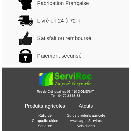
Fabrication Française
Livré en 24 à 72 h
Satisfait ou remboursé
Paiement sécurisé
Rte de Quinssaines 03 410 DOMERAT
Tél :
04 70 28 83 33
Produits agricoles
Atouts
Raticide
Guide produits agricole
Croquette chien
Avantages Serviroc
Soudure
Avis clients