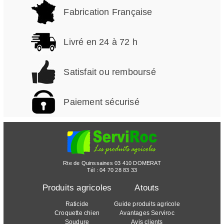
Fabrication Française
Livré en 24 à 72 h
Satisfait ou remboursé
Paiement sécurisé
Rte de Quinssaines 03 410 DOMERAT
Tél :
04 70 28 83 33
Produits agricoles
Atouts
Raticide
Guide produits agricole
Croquette chien
Avantages Serviroc
Soudure
Avis clients