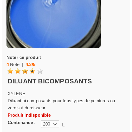
Noter ce produit
4
Note |
4.3
/
5
1
2
3
4
5
DILUANT BICOMPOSANTS
XYLENE
Diluant bi composants pour tous types de peintures ou
vernis à durcisseur.
Produit indisponible
Contenance :
200
L