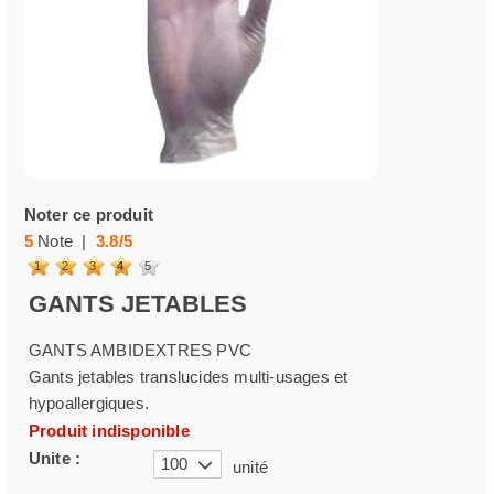
Noter ce produit
5
Note |
3.8
/
5
1
2
3
4
5
GANTS JETABLES
GANTS AMBIDEXTRES PVC
Gants jetables translucides multi-usages et
hypoallergiques.
Produit indisponible
Unite :
100
unité