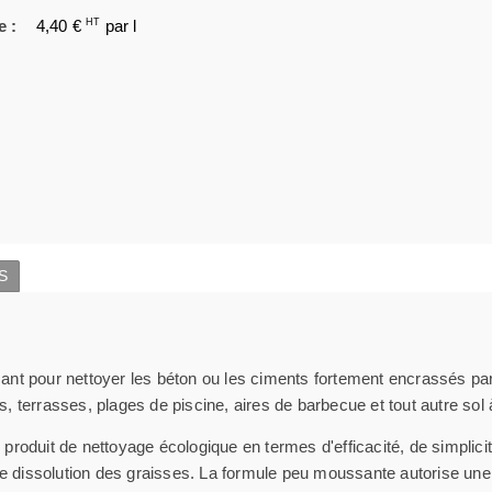
e :
4,40 €
HT
par l
S
nt pour nettoyer les béton ou les ciments fortement encrassés par l
nes, terrasses, plages de piscine, aires de barbecue et tout autre so
n produit de nettoyage écologique en termes d'efficacité, de simplic
 de dissolution des graisses. La formule peu moussante autorise une