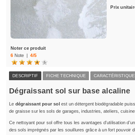
Prix unitair
Noter ce produit
6
Note |
4
/
5
1
2
3
4
5
DESCRIPTIF
FICHE TECHNIQUE
CARACTÉRISTIQUE
Dégraissant sol sur base alcaline
Le
dégraissant pour sol
est un détergent biodégradable puissa
de graisse sur les sols de garages, industries, ateliers, cuisi
Ce nettoyant pour sol offre tous les avantages d'utilisation d'u
des sols imprégnés par les souillures grâce à un fort pouvoir