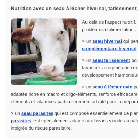
Nutrition avec un seau à lécher hivernal, tarissemen
Au delà de l'aspect nutritif
problèmes d'alimentation :
> un
seau hivernal
qui per
complémentaire hivernal
> un
seau tarissement
pou
favoriser la régénération
développement harmonieux 
> un
seau à lécher ovin
po
adaptée riche en macro et oligo-éléments, renforce efficacem
éléments et vitamines particulièrement adapté pour la préparati
> un
seau parasites
qui est composé essentiellement de plante
parasites
, est spécialement adapté aux bovins viande au pâ
intégrée du risque parasitaire.