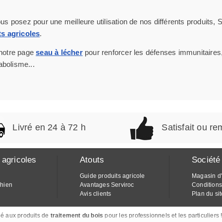
s posez pour une meilleure utilisation de nos différents produits, S
ts agricoles
.
 notre page
seau à lécher
pour renforcer les défenses immunitaires, a
abolisme...
Livré en 24 à 72 h
Satisfait ou r
 agricoles
Atouts
Société
Guide produits agricole
Magasin d
chien
Avantages Serviroc
Conditions
Avis clients
Plan du sit
é aux produits de
traitement du bois
pour les professionnels et les particuliers !