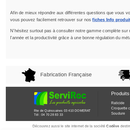
Afin de mieux répondre aux différentes questions que vous vou
vous pouvez facilement retrouver sur nos
fiches Info produi
N'hésitez surtout pas à consulter notre gamme complète sur
l'année et la productivité grâce à une bonne régulation du mét
Fabrication Française
Produits
Raticide
Croquette 
Rte de Quinssaines 03 410 DOMERAT
Soudure
Tél :
04 70 28 83 33
Découvrez aussi le site internet de la société
Codève
destin