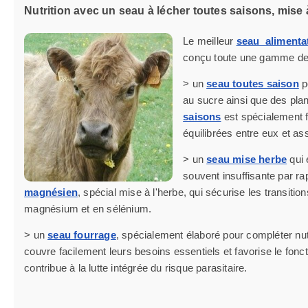
Nutrition avec un seau à lécher toutes saisons, mise 
Le meilleur
seau alimenta
conçu toute une gamme d
> un
seau toutes saison
p
au sucre ainsi que des pla
saisons
est spécialement f
équilibrées entre eux et as
> un
seau mise herbe
qui 
souvent insuffisante par r
magnésien
, spécial mise à l'herbe, qui sécurise les transi
magnésium et en sélénium.
> un
seau fourrage
, spécialement élaboré pour compléter nutr
couvre facilement leurs besoins essentiels et favorise le fo
contribue à la lutte intégrée du risque parasitaire.