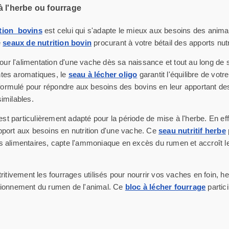
à l'herbe ou fourrage
tion bovins
est celui qui s'adapte le mieux aux besoins des animau
e
seaux de nutrition bovin
procurant à votre bétail des apports nutri
our l'alimentation d'une vache dès sa naissance et tout au long de
ntes aromatiques, le
seau à lécher oligo
garantit l'équilibre de vot
ormulé pour répondre aux besoins des bovins en leur apportant des
similables.
est particulièrement adapté pour la période de mise à l'herbe. En effe
apport aux besoins en nutrition d'une vache. Ce
seau nutritif herbe
tions alimentaires, capte l'ammoniaque en excès du rumen et accroît
itivement les fourrages utilisés pour nourrir vos vaches en foin, h
nctionnement du rumen de l'animal. Ce
bloc à lécher fourrage
partici