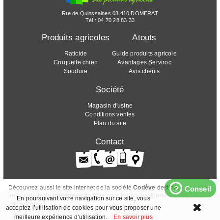
Rte de Quinssaines 03 410 DOMERAT
Tél :
04 70 28 83 33
Produits agricoles
Atouts
Raticide
Guide produits agricole
Croquette chien
Avantages Serviroc
Soudure
Avis clients
Société
Magasin d'usine
Conditions ventes
Plan du site
Contact
Découvrez aussi le site internet de la société
Codève
destiné
?
Conseil
aux produits de
traitement du bois
pour les professionnels et les
En poursuivant votre navigation sur ce site, vous
particuliers !!!
acceptez l’utilisation de cookies pour vous proposer une
meilleure expérience d'utilisation.
En savoir plus