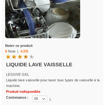
Noter ce produit
6
Note |
4.2
/
5
1
2
3
4
5
LIQUIDE LAVE VAISSELLE
LESSIVE GEL
Liquide lave vaisselle pour laver tous types de vaisselle à la
machine.
Produit indisponible
Contenance :
05
L