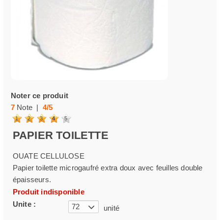
Noter ce produit
7
Note |
4
/
5
1
2
3
4
5
PAPIER TOILETTE
OUATE CELLULOSE
Papier toilette microgaufré extra doux avec feuilles double
épaisseurs.
Produit indisponible
Unite :
72
unité