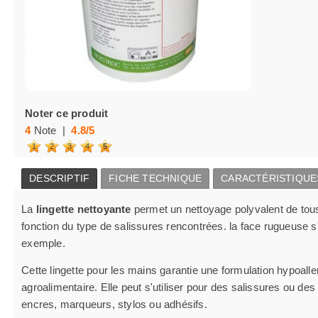
Noter ce produit
4
Note |
4.8
/
5
1
2
3
4
5
DESCRIPTIF
FICHE TECHNIQUE
CARACTÉRISTIQUE
La
lingette nettoyante
permet un nettoyage polyvalent de tous 
fonction du type de salissures rencontrées. la face rugueuse s'
exemple.
Cette lingette pour les mains garantie une formulation hypoall
agroalimentaire. Elle peut s'utiliser pour des salissures ou de
encres, marqueurs, stylos ou adhésifs.