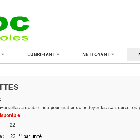
LUBRIFIANT
NETTOYANT
TTES
S
iverselles à double face pour gratter ou nettoyer les salissures les
isponible
22
e :
22
HT
par unité